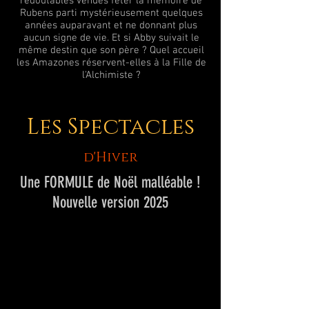
redoutables venues fêter la mémoire de
Rubens parti mystérieusement quelques
années auparavant et ne donnant plus
aucun signe de vie. Et si Abby suivait le
même destin que son père ? Quel accueil
les Amazones réservent-elles à la Fille de
l'Alchimiste ?
Les Spectacles
d'Hiver
Une FORMULE de Noël malléable !
Nouvelle version 2025