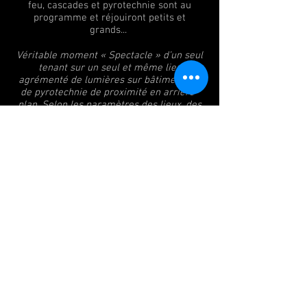
feu, cascades et pyrotechnie sont au
programme et réjouiront petits et
grands...
Véritable moment « Spectacle » d’un seul
tenant sur un seul et même lieu
agrémenté de lumières sur bâtiments et
de pyrotechnie de proximité en arrière-
plan. Selon les paramètres des lieux, des
options peuvent être envisagées
(Spectacle de Feu complet, Feu d’artifice
de Noël, spectacle de lumières…).
> Formule idéale afin de créer un
véritable rendez-vous « Spectacle » pour
le public. Les deux formules sont
également compatibles et sont faites pour
pouvoir s’enchaîner sur toute la journée +
la soirée si besoin.
Synopsis "l'Inoubliable Nuit des
Saturnales"