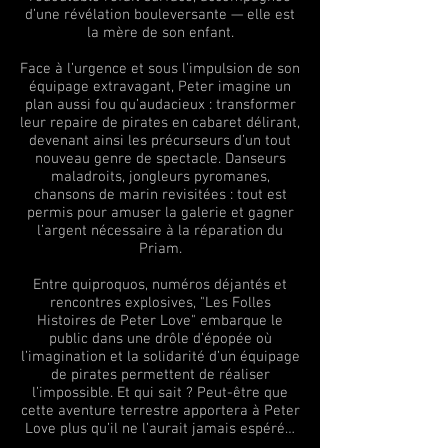
d’une révélation bouleversante — elle est
la mère de son enfant.
Face à l’urgence et sous l’impulsion de son
équipage extravagant, Peter imagine un
plan aussi fou qu’audacieux : transformer
leur repaire de pirates en cabaret délirant,
devenant ainsi les précurseurs d’un tout
nouveau genre de spectacle. Danseurs
maladroits, jongleurs pyromanes,
chansons de marin revisitées : tout est
permis pour amuser la galerie et gagner
l’argent nécessaire à la réparation du
Priam.
Entre quiproquos, numéros déjantés et
rencontres explosives, "Les Folles
Histoires de Peter Love" embarque le
public dans une drôle d’épopée où
l’imagination et la solidarité d’un équipage
de pirates permettent de réaliser
l’impossible. Et qui sait ? Peut-être que
cette aventure terrestre apportera à Peter
Love plus qu’il ne l’aurait jamais espéré…