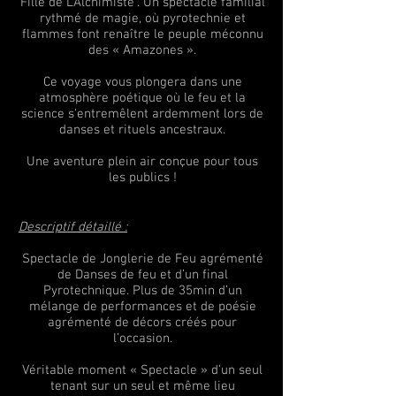
Fille de L'Alchimiste". Un spectacle familial
rythmé de magie, où pyrotechnie et
flammes font renaître le peuple méconnu
des « Amazones ».
Ce voyage vous plongera dans une
atmosphère poétique où le feu et la
science s'entremêlent ardemment lors de
danses et rituels ancestraux.
Une aventure plein air conçue pour tous
les publics !
Descriptif détaillé :
Spectacle de Jonglerie de Feu agrémenté
de Danses de feu et d’un final
Pyrotechnique. Plus de 35min d’un
mélange de performances et de poésie
agrémenté de décors créés pour
l’occasion.
Véritable moment « Spectacle » d’un seul
tenant sur un seul et même lieu