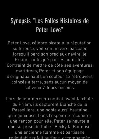
Synopsis "Les Folles Histoires de
Peter Love
"
Peter Love, célèbre pirate à la réputation
sulfureuse, voit son univers basculer
lorsqu’il perd son précieux navire, le
Priam, confisqué par les autorités.
Contraint de mettre de côté ses aventures
maritimes, Peter et son équipage
d'originaux hauts en couleur se retrouvent
coincés à terre, sans aucun moyen de
subvenir à leurs besoins.
Lors de leur dernier combat avant la chute
du Priam, ils capturent Blanche de la
Passellière, une noble aussi hautaine
qu'ingénieuse. Dans l'espoir de récupérer
une rançon pour elle, Peter se heurte à
une surprise de taille : Becky la Boiteuse,
une ancienne flamme et partisane
redoutable refait surface, accompagnée