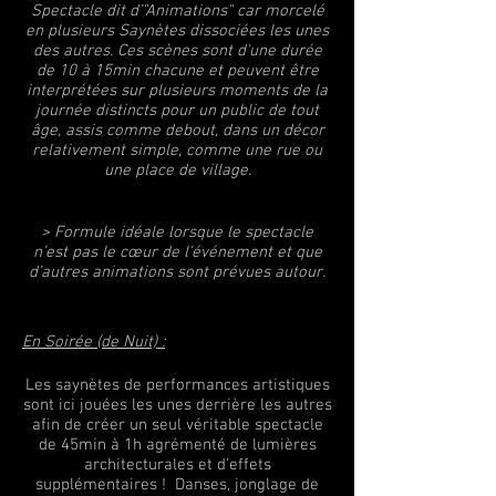
Spectacle dit d’"Animations" car morcelé
en plusieurs Saynètes dissociées les unes
des autres. Ces scènes sont d'une durée
de 10 à 15min chacune et peuvent être
interprétées sur plusieurs moments de la
journée distincts pour un public de tout
âge, assis comme debout, dans un décor
relativement simple, comme une rue ou
une place de village.
> Formule idéale lorsque le spectacle
n’est pas le cœur de l’événement et que
d’autres animations sont prévues autour.
En Soirée (de Nuit) :
Les saynètes de performances artistiques
sont ici jouées les unes derrière les autres
afin de créer un seul véritable spectacle
de 45min à 1h agrémenté de lumières
architecturales et d’effets
supplémentaires ! Danses, jonglage de